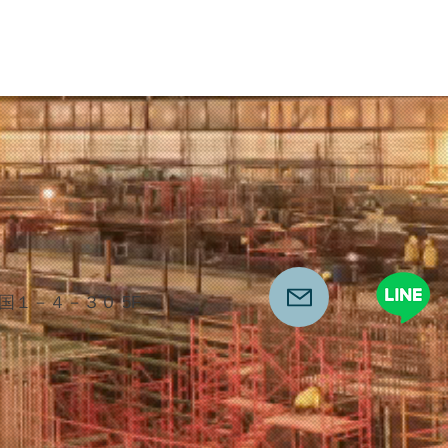
１－４－３０ 5F